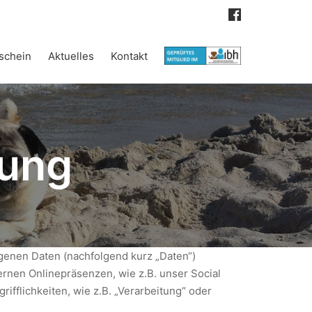
schein
Aktuelles
Kontakt
rung
genen Daten (nachfolgend kurz „Daten“)
rnen Onlinepräsenzen, wie z.B. unser Social
ifflichkeiten, wie z.B. „Verarbeitung“ oder