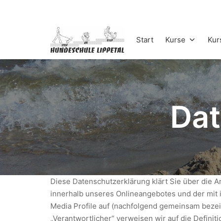
Zum
Inhalt
springen
Start
Kurse
Kur
StepByStep
Dat
Diese Datenschutzerklärung klärt Sie über die 
innerhalb unseres Onlineangebotes und der mit 
Media Profile auf (nachfolgend gemeinsam bezeich
„Verantwortlicher“ verweisen wir auf die Defini