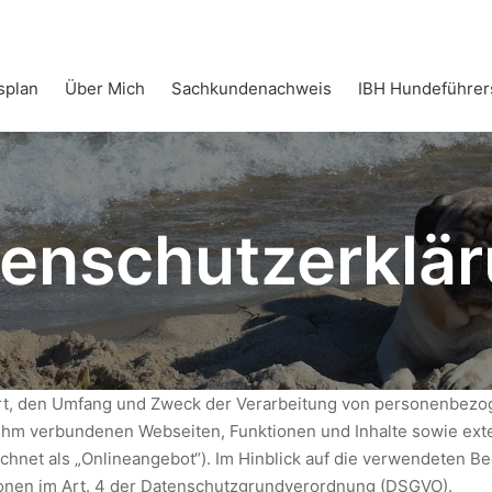
splan
Über Mich
Sachkundenachweis
IBH Hundeführer
enschutzerklä
Art, den Umfang und Zweck der Verarbeitung von personenbezo
ihm verbundenen Webseiten, Funktionen und Inhalte sowie exte
net als „Onlineangebot“). Im Hinblick auf die verwendeten Begr
tionen im Art. 4 der Datenschutzgrundverordnung (DSGVO).