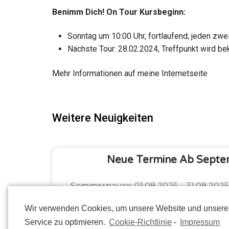
Benimm Dich! On Tour Kursbeginn:
Sonntag um 10:00 Uhr, fortlaufend; jeden zwe
Nächste Tour: 28.02.2024, Treffpunkt wird b
Mehr Informationen auf meine Internetseite
Weitere Neuigkeiten
Neue Termine Ab Septe
Sommerpause: 01.08.2025 – 31.08.202
ab September 2025 🐾 Welpen-Rocke
Wir verwenden Cookies, um unsere Website und unser
📍 Dienstag, 02.09.2025 um 17:00 Uhr 
Service zu optimieren.
Cookie-Richtlinie
-
Impressum
um 10:15 Uhr