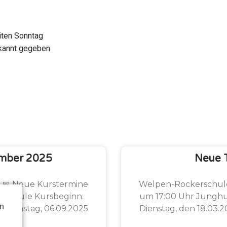
iten Sonntag
ekannt gegeben
mber 2025
Neue 
5 📅 Neue Kurstermine
Welpen-Rockerschule 
rschule Kursbeginn:
um 17:00 Uhr Junghu
en
📍 Samstag, 06.09.2025
Dienstag, den 18.03.