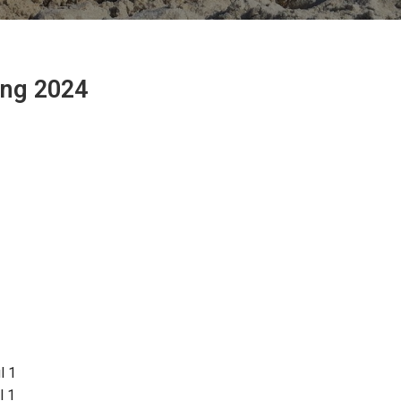
ing 2024
l 1
l 1